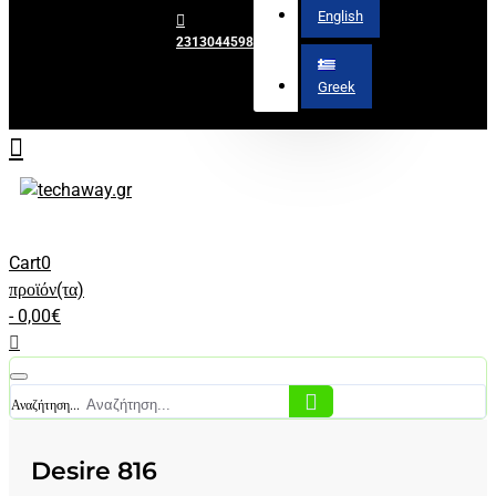
English
2313044598
Greek
Cart
0
προϊόν(τα)
- 0,00€
Αναζήτηση...
Desire 816