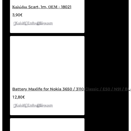
Καλώδιο Scart, 1m, ΟΕΜ - 18021
3,90€
Καλάθι
Επιθυμητό
Σύγκριση
Battery Maxlife for Nokia 3650 / 3110 Classic / E50 / N91 / 
12,80€
Καλάθι
Επιθυμητό
Σύγκριση