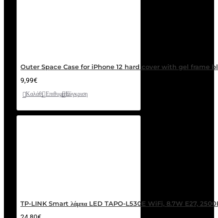
Outer Space Case for iPhone 12 hard cover with gel frame b
9,99€
Καλάθι
Επιθυμητό
Σύγκριση
TP-LINK Smart λάμπα LED TAPO-L530E WiFi, 8.7W E27, 250
24,80€