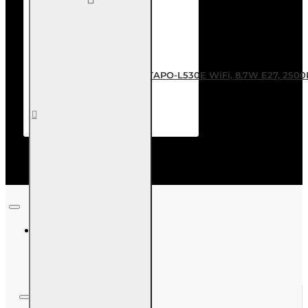
TP-LINK Smart λάμπα LED TAPO-L530E WiFi, 8.7W E27, 250
24,80€
Καλάθι
Επιθυμητό
Σύγκριση