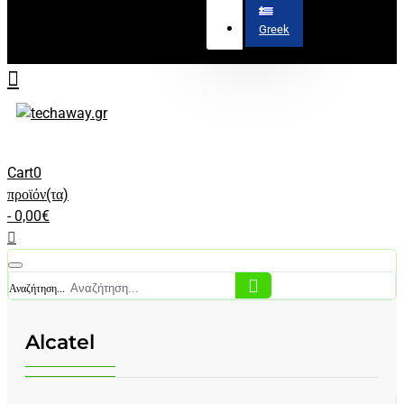
Greek
Cart
0
προϊόν(τα)
- 0,00€
Αναζήτηση...
Alcatel