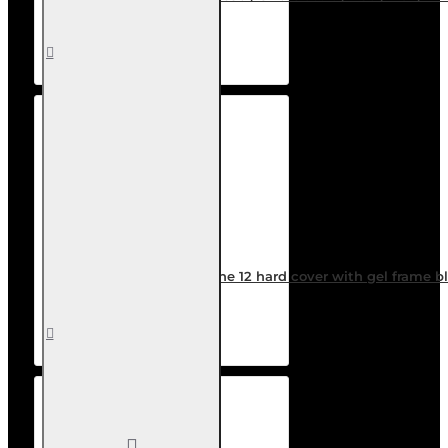
12,80€
Καλάθι
Επιθυμητό
Σύγκριση
Outer Space Case for iPhone 12 hard cover with gel frame b
9,99€
Καλάθι
Επιθυμητό
Σύγκριση