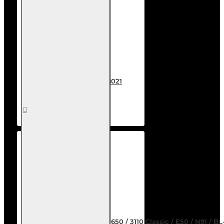
Καλώδιο Scart, 1m, ΟΕΜ - 18021
3,90€
Καλάθι
Επιθυμητό
Σύγκριση
Battery Maxlife for Nokia 3650 / 3110 Classic / E50 / N91 / 