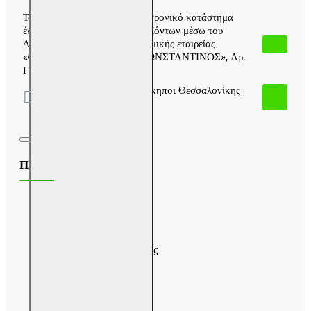
Το techaway.gr είναι το ηλεκτρονικό κατάστημα
έκθεσης και διάθεσης των προϊόντων μέσω του
Διαδικτύου της ελληνικής ατομικής εταιρείας
«ΦΛΩΡΟΠΟΥΛΟΣ ΓΕΩΡ. ΚΩΝΣΤΑΝΤΙΝΟΣ», Αρ.
Γ.Ε.ΜΗ:127701806000)
Ελ.Βενιζελου 34 , Αμπελόκηποι Θεσσαλονίκης
Τ.Κ.56123 Ελλάδα
Πληροφορίες
Σχετικά με μας
Τρόποι πληρωμής
Πληροφορίες αποστολής
Προσωπικά δεδομένα
Όροι χρήσης