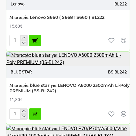
S760)
Lenovo
BL222
P70
BL179
P800
A789
Μπαταρία Lenovo S660 ( S668T S660 ) BL222
S560
)
15,60€
BL169
Μπαταρία
Lenovo
S660
ΑΘΈΣΙΜΟ ΑΠΌ 7 ΈΩΣ 12 ΗΜΈΡΕΣ
(
S668T
S660
BLUE STAR
BS-BL242
)
BL222
Μπαταρία blue star για LENOVO A6000 2300mAh Li-Poly
PREMIUM (BS-BL242)
11,80€
Μπαταρία
blue
star
για