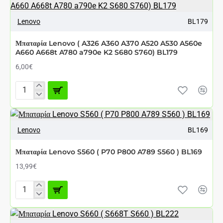
για
LENOVO
A1000
Lenovo
BL179
A2010
2000mAh
Μπαταρία Lenovo ( A326 A360 A370 A520 A530 A560e
(για
A660 A668t A780 a790e K2 S680 S760) BL179
bl253)
6,00€
Μπαταρία
Lenovo
(
A326
Lenovo
BL169
A360
A370
A520
Μπαταρία Lenovo S560 ( P70 P800 A789 S560 ) BL169
A530
A560e
13,99€
A660
A668t
A780
Μπαταρία
a790e
Lenovo
K2
S560
S680
(