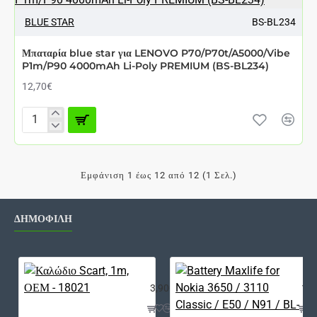
ΑΘΈΣΙΜΟ ΑΠΌ 7 ΈΩΣ 12 ΗΜΈΡΕΣ
LENOVO
A6000
BLUE STAR
BS-BL234
2300mAh
Li-
Μπαταρία blue star για LENOVO P70/P70t/A5000/Vibe
Poly
P1m/P90 4000mAh Li-Poly PREMIUM (BS-BL234)
PREMIUM
(BS-
12,70€
BL242)
Μπαταρία
blue
star
για
Εμφάνιση 1 έως 12 από 12 (1 Σελ.)
LENOVO
P70/P70t/A5000/Vibe
P1m/P90
4000mAh
ΔΗΜΟΦΙΛΗ
Li-
Poly
PREMIUM
(BS-
Καλώδιο Scart, 1m, ΟΕΜ - 18021
Bat
BL234)
3,90€
12,