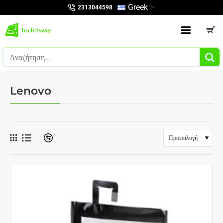
Greek
2313044598
Αναζήτηση...
Lenovo