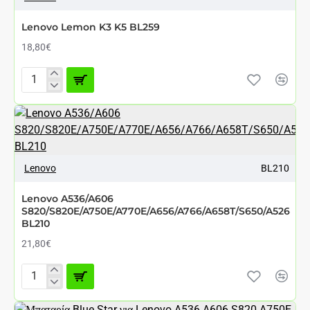
ΑΘΈΣΙΜΟ ΑΠΌ 7 ΈΩΣ 12 ΗΜΈΡΕΣ
Lenovo Lemon K3 K5 BL259
18,80€
Lenovo
Lemon
K3
K5
BL259
Lenovo
BL210
Lenovo A536/A606
S820/S820E/A750E/A770E/A656/A766/A658T/S650/A526
BL210
21,80€
Lenovo
A536/A606
S820/S820E/A750E/A770E/A656/A766/A658T/S650/A526