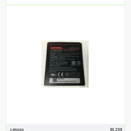
Vibe
S1
BL250
Lenovo
BL259