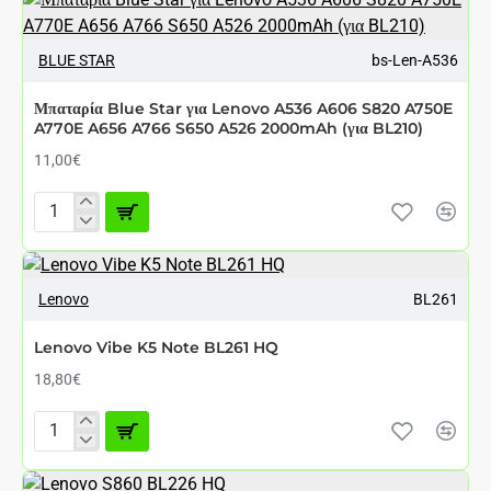
BL210
BLUE STAR
bs-Len-A536
Μπαταρία Blue Star για Lenovo A536 A606 S820 A750E
A770E A656 A766 S650 A526 2000mAh (για BL210)
11,00€
Μπαταρία
Blue
Star
για
Lenovo
BL261
Lenovo
A536
A606
Lenovo Vibe K5 Note BL261 HQ
S820
A750E
18,80€
A770E
A656
A766
Lenovo
S650
Vibe
A526
K5