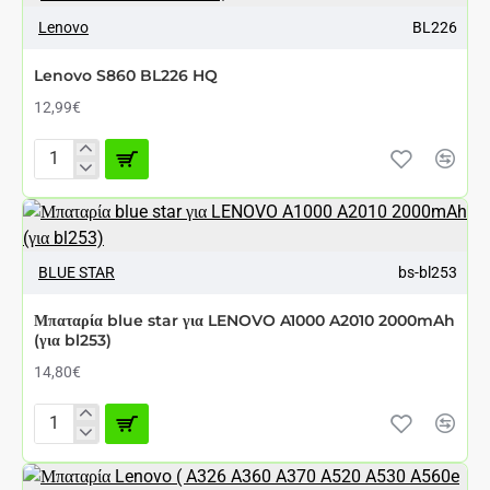
2000mAh
Note
(για
Lenovo
BL226
BL261
BL210)
HQ
Lenovo S860 BL226 HQ
12,99€
Lenovo
S860
BL226
ΑΘΈΣΙΜΟ ΑΠΌ 7 ΈΩΣ 12 ΗΜΈΡΕΣ
HQ
BLUE STAR
bs-bl253
Μπαταρία blue star για LENOVO A1000 A2010 2000mAh
(για bl253)
14,80€
Μπαταρία
blue
star