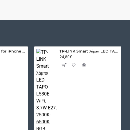
Outer Space Case for iPhone 12 hard cover with gel frame blue
TP-LINK Smart λάμπα LED TAPO-L530E WiFi, 8.7W E27, 2500K-6500K RGB
24,80€