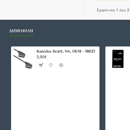
A5
/
Εμφάνιση 1 έως 2 
A500
USB
Dock
ΔΗΜΟΦΙΛΗ
Port
Flex,
Headphone
Καλώδιο Scart, 1m, ΟΕΜ - 18021
3,90€
Jack,
LED's
And
Microphone
OEM