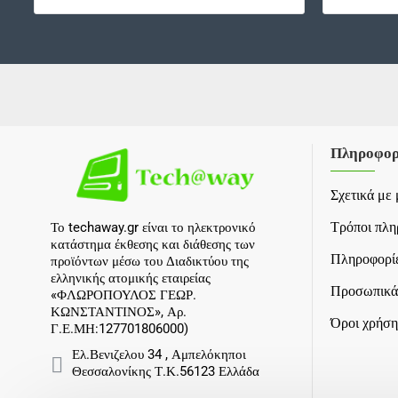
Πληροφορ
Σχετικά με 
Τρόποι πλ
Το techaway.gr είναι το ηλεκτρονικό
κατάστημα έκθεσης και διάθεσης των
Πληροφορίε
προϊόντων μέσω του Διαδικτύου της
ελληνικής ατομικής εταιρείας
Προσωπικά
«ΦΛΩΡΟΠΟΥΛΟΣ ΓΕΩΡ.
ΚΩΝΣΤΑΝΤΙΝΟΣ», Αρ.
Όροι χρήση
Γ.Ε.ΜΗ:127701806000)
Ελ.Βενιζελου 34 , Αμπελόκηποι
Θεσσαλονίκης Τ.Κ.56123 Ελλάδα