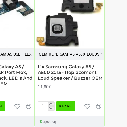
SAM-A5-USB_FLEX
OEM
REPB-SAM_A5-A500_LOUDSP
alaxy A5 /
Για Samsung Galaxy A5 /
 Port Flex,
A500 2015 - Replacement
ck, LED's And
Loud Speaker / Buzzer OEM
OEM
11,80€
Ι
ΚΑΛΆΘΙ
Για
Samsung
Ερώτηση
Galaxy