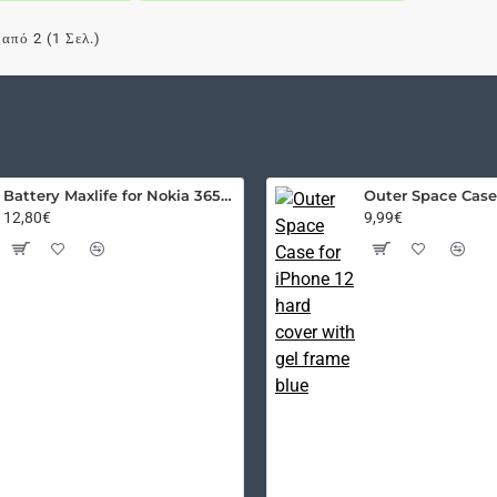
A5
/
από 2 (1 Σελ.)
A500
2015
-
Replacement
Loud
Speaker
Battery Maxlife for Nokia 3650 / 3110 Classic / E50 / N91 / BL-5C 1300mAh
12,80€
9,99€
/
Buzzer
OEM