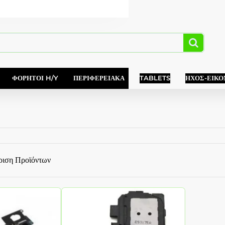
ΦΟΡΗΤΟΊ H/Y
ΠΕΡΙΦΕΡΕΙΑΚΆ
TABLETS
ΉΧΟΣ-ΕΙΚΌ
ριση Προϊόντων