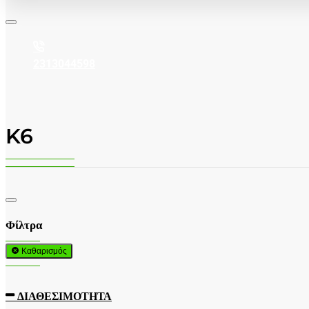
2313044598
K6
Φίλτρα
Καθαρισμός
ΔΙΑΘΕΣΙΜΌΤΗΤΑ