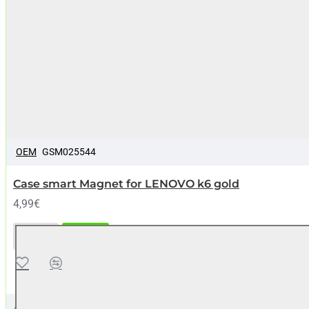
OEM
GSM025544
Case smart Magnet for LENOVO k6 gold
4,99€
Case
ΚΑΛΆΘΙ
smart
Magnet
for
LENOVO
Ερώτηση