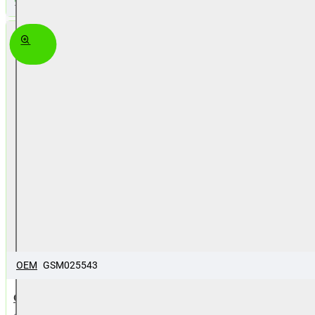
k6 gold
OEM
GSM025543
Case Smart Magnet for Lenovo K6 black