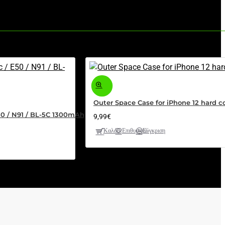
Outer Space Case for iPhone 12 hard c
E50 / N91 / BL-5C 1300mAh
9,99€
Καλάθι
Επιθυμητό
Σύγκριση