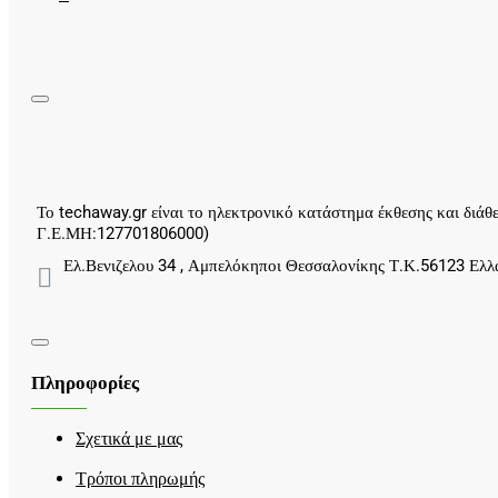
Το techaway.gr είναι το ηλεκτρονικό κατάστημα έκθεσης και δ
Γ.Ε.ΜΗ:127701806000)
Ελ.Βενιζελου 34 , Αμπελόκηποι Θεσσαλονίκης Τ.Κ.56123 Ελλ
Πληροφορίες
Σχετικά με μας
Τρόποι πληρωμής