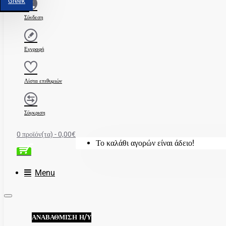
Greek
Σύνδεση
Εγγραφή
Λίστα επιθυμιών
Σύγκριση
0 προϊόν(τα) - 0,00€
Το καλάθι αγορών είναι άδειο!
Menu
ΑΝΑΒΆΘΜΙΣΗ Η/Υ