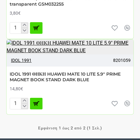
transparent GSM032255
3,80€
Ultra
Slim
0,5
mm
TPU
Case
10 - 30 ΜΈΡΕΣ
IDOL 1991
8201059
for
Huawei
IDOL 1991 ΘΗΚΗ HUAWEI MATE 10 LITE 5.9" PRIME
Mate
MAGNET BOOK STAND DARK BLUE
10
Lite
14,80€
transparent
GSM032255
IDOL
1991
ΘΗΚΗ
HUAWEI
Εμφάνιση 1 έως 2 από 2 (1 Σελ.)
MATE
10
LITE