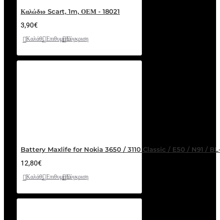
Καλώδιο Scart, 1m, ΟΕΜ - 18021
3,90€
Καλάθι
Επιθυμητό
Σύγκριση
Battery Maxlife for Nokia 3650 / 3110 Classic / E50 / N91 / 
12,80€
Καλάθι
Επιθυμητό
Σύγκριση