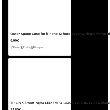
Outer Space Case for iPhone 12 hard cover with gel frame b
9,99€
Καλάθι
Επιθυμητό
Σύγκριση
TP-LINK Smart λάμπα LED TAPO-L530E WiFi, 8.7W E27, 250
24,80€