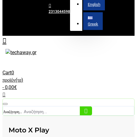
English
2313044598
Greek
Cart
0
προϊόν(τα)
- 0,00€
Αναζήτηση...
Moto X Play