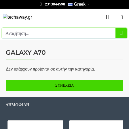
Greek
2313044598
Αναζήτηση...
GALAXY A70
Δεν υπάρχουν προϊόντα σε αυτήν την κατηγορία.
ΣΥΝΈΧΕΙΑ
ΔΗΜΟΦΙΛΗ
Καλώδιο Scart, 1m, ΟΕΜ - 18021
Bat