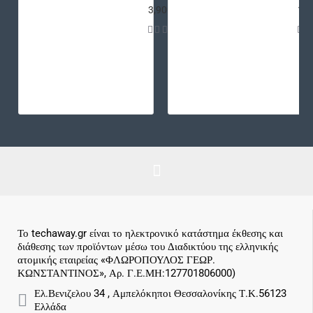
3,90€
12,
Το techaway.gr είναι το ηλεκτρονικό κατάστημα έκθεσης και
διάθεσης των προϊόντων μέσω του Διαδικτύου της ελληνικής
ατομικής εταιρείας «ΦΛΩΡΟΠΟΥΛΟΣ ΓΕΩΡ.
ΚΩΝΣΤΑΝΤΙΝΟΣ», Αρ. Γ.Ε.ΜΗ:127701806000)
Ελ.Βενιζελου 34 , Αμπελόκηποι Θεσσαλονίκης Τ.Κ.56123
Ελλάδα