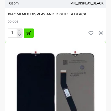
ΑΘΈΣΙΜΟ ΑΠΌ 7 ΈΩΣ 12 ΗΜΈΡΕΣ
Xiaomi
MI8_DISPLAY_BLACK
XIAOMI MI 8 DISPLAY AND DIGITIZER BLACK
55,00€
XIAOMI
MI
8
DISPLAY
AND
DIGITIZER
BLACK