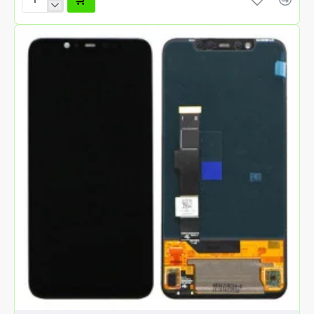
SPEAKER
XIAOMI
MI
8/POCOPHONE
F1/MI9/MI6/MI
MIX
2S/MI
MIX
3