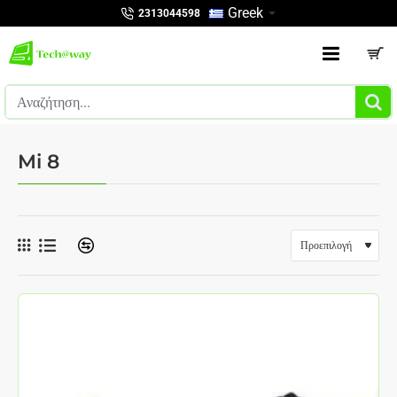
Greek
2313044598
Αναζήτηση...
Mi 8