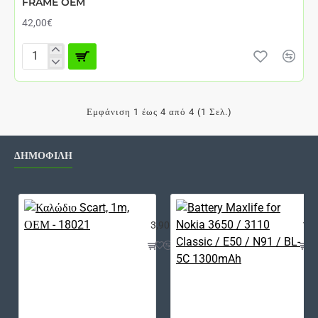
FRAME OEM
42,00€
XIAOMI
REDMI
8
DISPLAY
Εμφάνιση 1 έως 4 από 4 (1 Σελ.)
AND
DIGITIZER
WITHOUT
FRAME
ΔΗΜΟΦΙΛΗ
OEM
Καλώδιο Scart, 1m, ΟΕΜ - 18021
Bat
3,90€
12,