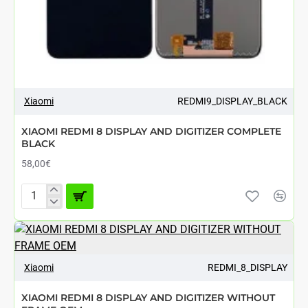
ΑΘΈΣΙΜΟ ΑΠΌ 7 ΈΩΣ 12 ΗΜΈΡΕΣ
Xiaomi
REDMI9_DISPLAY_BLACK
XIAOMI REDMI 8 DISPLAY AND DIGITIZER COMPLETE
BLACK
58,00€
XIAOMI
REDMI
8
ΑΘΈΣΙΜΟ ΑΠΌ 7 ΈΩΣ 12 ΗΜΈΡΕΣ
DISPLAY
AND
DIGITIZER
Xiaomi
REDMI_8_DISPLAY
COMPLETE
BLACK
XIAOMI REDMI 8 DISPLAY AND DIGITIZER WITHOUT