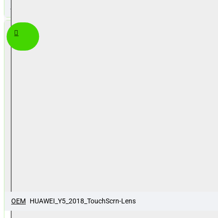
Ερώτηση
/ Y5P /
HONOR 7S /
MOTO E6
PLAY
OEM
HUAWEI_Y5_2018_TouchScrn-Lens