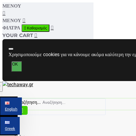
ΜΕΝΟΎ
ΜΕΝΟΎ
ΦΊΛΤΡΑ
Καθαρισμός
YOUR CART
Χρησιμοποιούμε cookies για να κάνουμε ακόμα καλύτερη την εμπ
OK
k
Αναζήτηση...
English
Greek