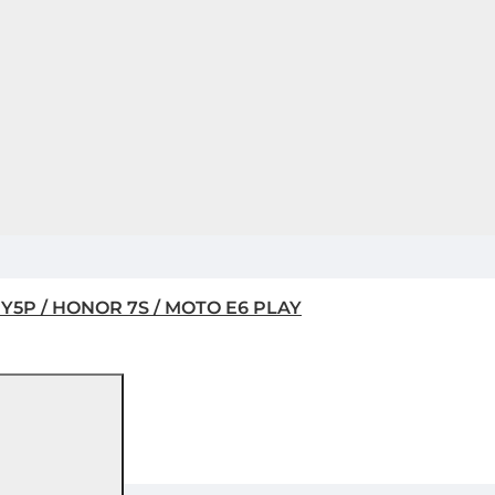
 Y5P / HONOR 7S / MOTO E6 PLAY