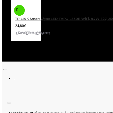
TP-LINK Smart λάμπα LED TAPO-L530E WiFi, 8.7W E27, 
24,80€
Καλάθι
Επιθυμητό
Σύγκριση