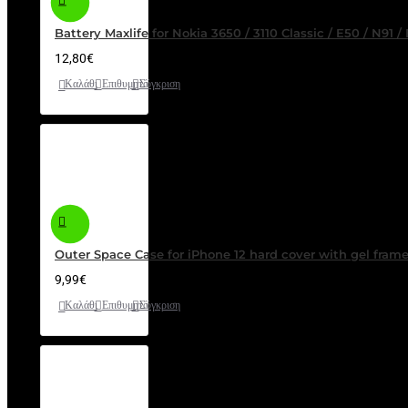
Battery Maxlife for Nokia 3650 / 3110 Classic / E50 / N91
12,80€
Καλάθι
Επιθυμητό
Σύγκριση
Outer Space Case for iPhone 12 hard cover with gel fram
9,99€
Καλάθι
Επιθυμητό
Σύγκριση