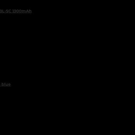
 / BL-5C 1300mAh
e blue