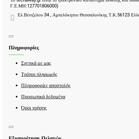
Το techaway.gr είναι το ηλεκτρονικό κατάστημα έκθεσης και δ
Γ.Ε.ΜΗ:127701806000)
Ελ.Βενιζελου 34 , Αμπελόκηποι Θεσσαλονίκης Τ.Κ.56123 Ελλ
Πληροφορίες
Σχετικά με μας
Τρόποι πληρωμής
Πληροφορίες αποστολής
Προσωπικά δεδομένα
Όροι χρήσης
Εξυπηρέτηση Πελατών