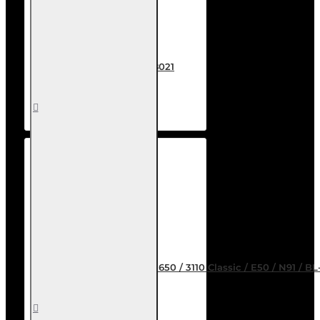
Καλώδιο Scart, 1m, ΟΕΜ - 18021
3,90€
Καλάθι
Επιθυμητό
Σύγκριση
Battery Maxlife for Nokia 3650 / 3110 Classic / E50 / N91 / 
12,80€
Καλάθι
Επιθυμητό
Σύγκριση