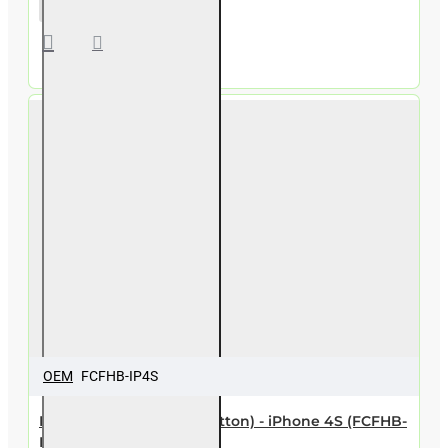
4S
Back
cover
White
OEM
FCFHB-IP4S
FLEX cable (for home button) - iPhone 4S (FCFHB-
IP4S)