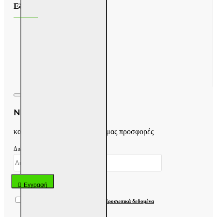
Εξυπηρέτηση Πελατών
Επικοινωνία
Επιστροφές
Sitemap
Newsletter
και ενημερωθείτε για τις νέες μας προσφορές
Διεύθυνση email
Εγγραφή
Έχω διαβάσει και αποδέχομαι τους
Προσωπικά δεδομένα