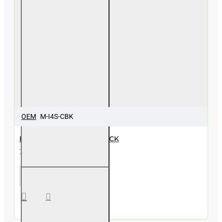
OEM
M-I4S-CBK
LCD για IPHONE 4S – BLACK
7,80€
LCD για
IPHONE
4S –
BLACK