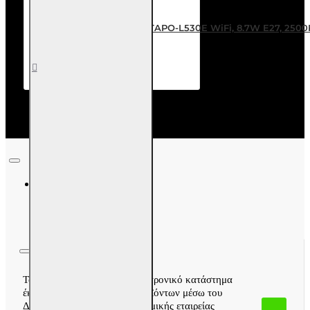
TP-LINK Smart λάμπα LED TAPO-L530E WiFi, 8.7W E27, 250
24,80€
Καλάθι
Επιθυμητό
Σύγκριση
Το techaway.gr είναι το ηλεκτρονικό κατάστημα
έκθεσης και διάθεσης των προϊόντων μέσω του
Διαδικτύου της ελληνικής ατομικής εταιρείας