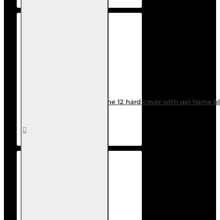
Outer Space Case for iPhone 12 hard cover with gel frame b
9,99€
Καλάθι
Επιθυμητό
Σύγκριση