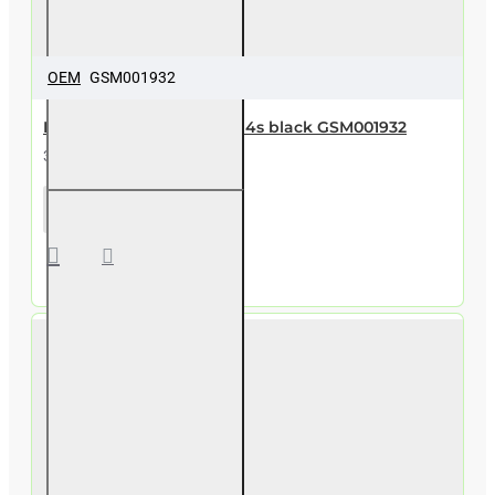
OEM
GSM001932
Home button for iPhone 4s black GSM001932
3,90€
Home
button for
iPhone 4s
black
GSM001932