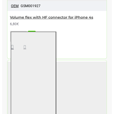
OEM
GSM001927
Volume flex with HF connector for iPhone 4s
6,80€
Volume
flex with
HF
connector
for
iPhone 4s