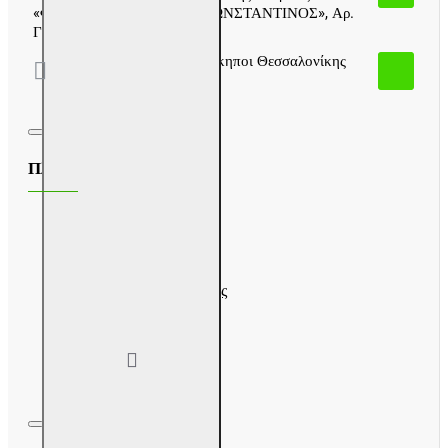
«ΦΛΩΡΟΠΟΥΛΟΣ ΓΕΩΡ. ΚΩΝΣΤΑΝΤΙΝΟΣ», Αρ.
Γ.Ε.ΜΗ:127701806000)
Ελ.Βενιζελου 34 , Αμπελόκηποι Θεσσαλονίκης
Τ.Κ.56123 Ελλάδα
Πληροφορίες
Σχετικά με μας
Τρόποι πληρωμής
Πληροφορίες αποστολής
Προσωπικά δεδομένα
Όροι χρήσης