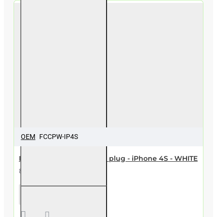
OEM
FCCPW-IP4S
Flex cable with charging plug - iPhone 4S - WHITE
8,99€
Flex
cable
with
charging