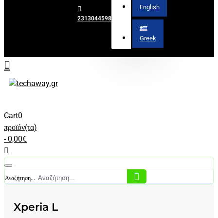
English
2313044598
Greek
Cart
0
προϊόν(τα)
- 0,00€
Αναζήτηση...
Xperia L