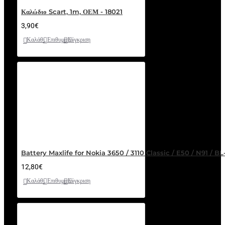
Καλώδιο Scart, 1m, ΟΕΜ - 18021
3,90€
Καλάθι
Επιθυμητό
Σύγκριση
Battery Maxlife for Nokia 3650 / 3110 Classic / E50 / N91 / 
12,80€
Καλάθι
Επιθυμητό
Σύγκριση