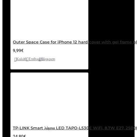
Outer Space Case for iPhone 12 hard cover with gel frame b
9,99€
Καλάθι
Επιθυμητό
Σύγκριση
TP-LINK Smart λάμπα LED TAPO-L530E WiFi, 8.7W E27, 250
24,80€