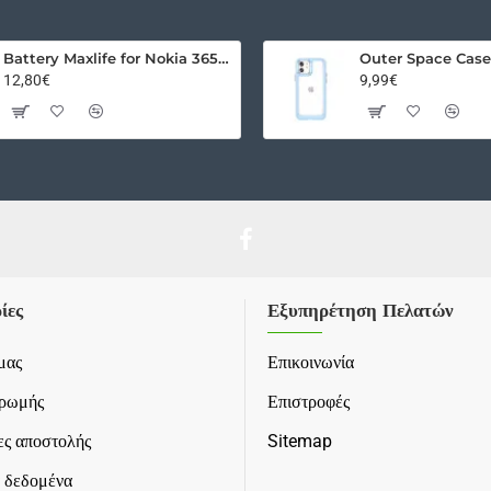
Battery Maxlife for Nokia 3650 / 3110 Classic / E50 / N91 / BL-5C 1300mAh
12,80€
9,99€
ίες
Εξυπηρέτηση Πελατών
μας
Επικοινωνία
ηρωμής
Επιστροφές
ς αποστολής
Sitemap
 δεδομένα