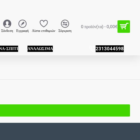
0 προϊόν(τα) - 0,00€
Σύνδεση
Εγγραφή
Λίστα επιθυμιών
Σύγκριση
ΝΑ-ΣΠΊΤΙ
ΑΝΑΛΏΣΙΜΑ
2313044598