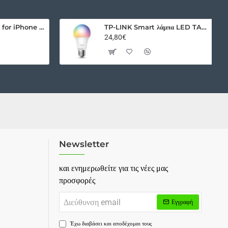
Outer Space Case for iPhone 12 hard cover with gel frame blue
TP-LINK Smart λάμπα LED TAPO-L530E WiFi, 8.7W E27, 2500K-6500K RGB
24,80€
Newsletter
και ενημερωθείτε για τις νέες μας
προσφορές
Διεύθυνση
Εγγραφή
email
Έχω διαβάσει και αποδέχομαι τους