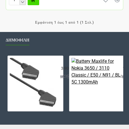
Για
Microsoft
Lumia
950
Εμφάνιση 1 έως 1 από 1 (1 Σελ.)
-
Battery
Cover
Shell
ΔΗΜΟΦΙΛΗ
Replacement
-
Black
Καλώδιο Scart, 1m, ΟΕΜ - 18021
Bat
3,90€
12,