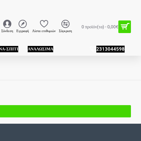
0 προϊόν(τα) - 0,00€
Σύνδεση
Εγγραφή
Λίστα επιθυμιών
Σύγκριση
ΝΑ-ΣΠΊΤΙ
ΑΝΑΛΏΣΙΜΑ
2313044598