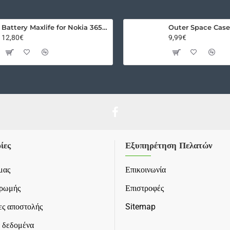
Battery Maxlife for Nokia 3650 / 3110 Classic / E50 / N91 / BL-5C 1300mAh
12,80€
9,99€
ίες
Εξυπηρέτηση Πελατών
μας
Επικοινωνία
ηρωμής
Επιστροφές
ς αποστολής
Sitemap
 δεδομένα