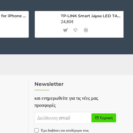
Outer Space Case for iPhone 12 hard cover with gel frame blue
TP-LINK Smart λάμπα LED TAPO-L530E WiFi, 8.7W E27, 2500K-6500K RGB
24,80€
Newsletter
και ενημερωθείτε για τις νέες μας
προσφορές
Διεύθυνση
Εγγραφή
email
Έχω διαβάσει και αποδέχομαι τους